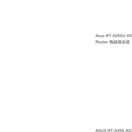
Asus RT-AX56U AX
Router 無線路由器
ASUS RT-AX55 AX1