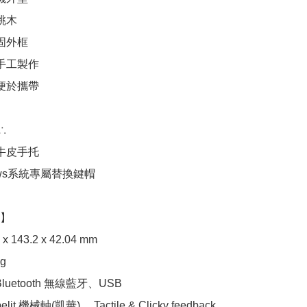
桃木

固外框

手工製作

便於攜帶



牛皮手托

dows系統專屬替換鍵帽

】

x 143.2 x 42.04 mm

g

luetooth 無線藍牙、USB

lit 機械軸(凱華) ，Tactile & Clicky feedback
