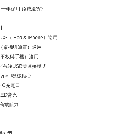
 一年保用 免費送貨》

】

iOS（iPad & iPhone）適用

ows（桌機與筆電）適用

id（平板與手機）適用

╱有線USB雙連接模式

ypelit機械軸心

pe-C充電口

ED背光

Ah高續航力



機外型
