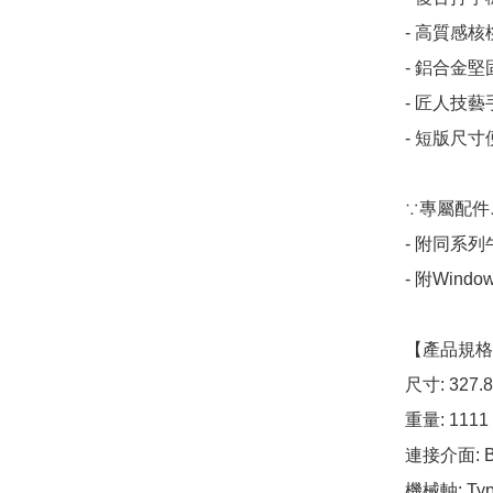
- 高質感核
- 鋁合金堅
- 匠人技藝
- 短版尺寸
∵專屬配件∴
- 附同系列
- 附Win
【產品規格
尺寸: 327.8 
重量: 1111 
連接介面: B
機械軸: Type