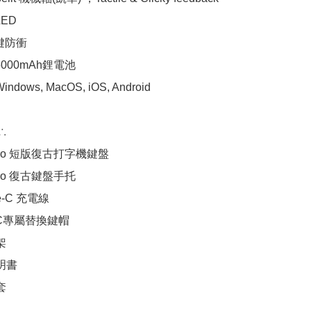
ED

鍵防衝

000mAh鋰電池

dows, MacOS, iOS, Android



Retro 短版復古打字機鍵盤

etro 復古鍵盤手托

e-C 充電線

PC專屬替換鍵帽



明書


