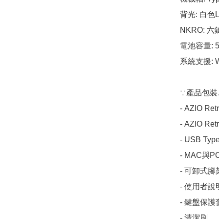
背光: 白色L
NKRO: 六
電池容量: 5
系統支援: Win
∵產品包裝∴
- AZIO 
- AZIO R
- USB Typ
- MAC與
- 可卸式腳架
- 使用者說
- 鍵盤保護套
- 清潔刷