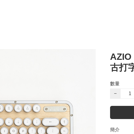
AZIO
古打字
數量
−
簡介