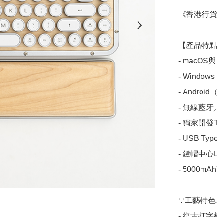
《香港行貨
【產品特點
- macOS與
- Wind
- Andro
- 無線藍牙
- 獨家開發T
- USB Ty
- 鍵帽中心L
- 5000m
∵工藝特色∴
- 復古打字