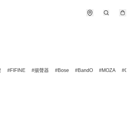
架
FIFINE
揚聲器
Bose
BandO
MOZA
Corsa