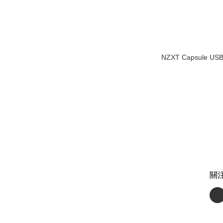
NZXT Capsule U
關