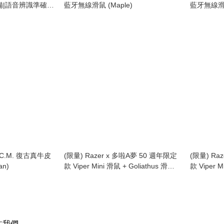
備|語音辨識準確達
藍牙無線滑鼠 (Maple)
藍牙無線滑鼠 
音打字
R.C.M. 復古真牛皮
(限量) Razer x 多啦A夢 50 週年限定
(限量) Ra
an)
款 Viper Mini 滑鼠 + Goliathus 滑鼠
款 Viper M
墊套裝 愛心款
墊套裝 經
注我們