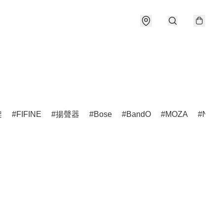
架
FIFINE
揚聲器
Bose
BandO
MOZA
NZX