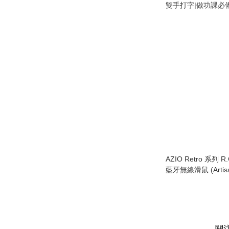
雙手打字|做功課必
98%|語音搜索|語
AZIO Retro 系列 
藍牙無線滑鼠 (Artis
關